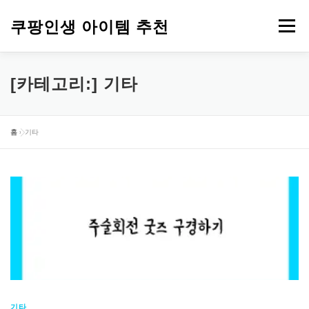
내
용
쿠팡인생 아이템 추천
메뉴
으
로
바
건강
옷
뷰티
가전제품
도구
스포츠
[카테고리:]
기타
로
가
기
컴퓨터
기타
홈
»
기타
기타