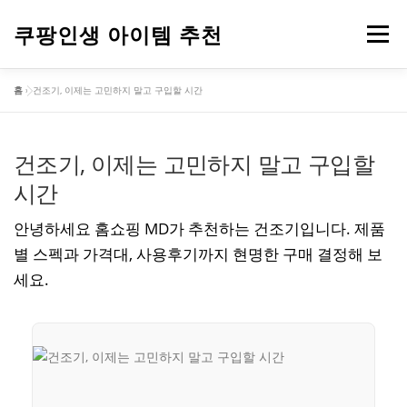
내
용
쿠팡인생 아이템 추천
메뉴
으
로
홈
»
건조기, 이제는 고민하지 말고 구입할 시간
바
건강
옷
뷰티
가전제품
도구
스포츠
로
가
기
건조기, 이제는 고민하지 말고 구입할
컴퓨터
기타
시간
안녕하세요 홈쇼핑 MD가 추천하는 건조기입니다. 제품
별 스펙과 가격대, 사용후기까지 현명한 구매 결정해 보
세요.