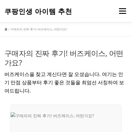
내
용
쿠팡인생 아이템 추천
메뉴
으
로
홈
»
구매자의 진짜 후기! 버즈케이스, 어떤가요?
바
건강
옷
뷰티
가전제품
도구
스포츠
로
가
기
구매자의 진짜 후기! 버즈케이스, 어떤
컴퓨터
기타
가요?
버즈케이스을 찾고 계신다면 잘 오셨습니다. 여기는 인
기 만점 상품부터 후기 좋은 것들을 최엄선 서칭하여 보
여드립니다.