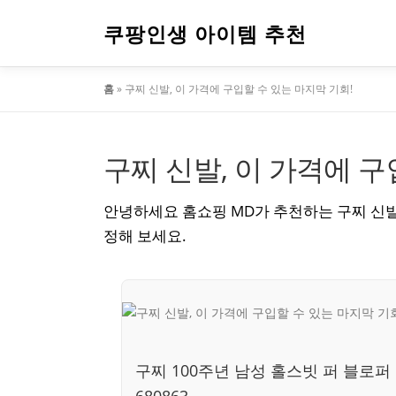
내
용
쿠팡인생 아이템 추천
으
로
홈
»
구찌 신발, 이 가격에 구입할 수 있는 마지막 기회!
바
로
가
기
구찌 신발, 이 가격에 구
안녕하세요 홈쇼핑 MD가 추천하는 구찌 신발
정해 보세요.
구찌 100주년 남성 홀스빗 퍼 블로퍼
680863