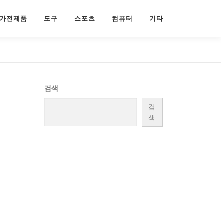
가전제품
도구
스포츠
컴퓨터
기타
검색
검
결
색