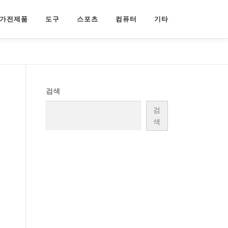
가전제품
도구
스포츠
컴퓨터
기타
검색
검
색