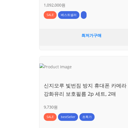
1,092,000원
SALE
베스트셀러
최저가구매
신지모루 빛번짐 방지 휴대폰 카메라
강화유리 보호필름 2p 세트, 2매
9,730원
SALE
bestSeller
초특가