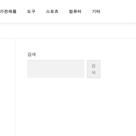
가전제품
도구
스포츠
컴퓨터
기타
검색
검
색