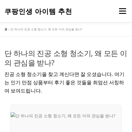
내
용
쿠팡인생 아이템 추천
메뉴
으
로
홈
»
단 하나의 진공 소형 청소기, 왜 모든 이의 관심을 받나?
바
건강
옷
뷰티
가전제품
도구
스포츠
로
가
기
단 하나의 진공 소형 청소기, 왜 모든 이
컴퓨터
기타
의 관심을 받나?
진공 소형 청소기을 찾고 계신다면 잘 오셨습니다. 여기
는 인기 만점 상품부터 후기 좋은 것들을 최엄선 서칭하
여 보여드립니다.