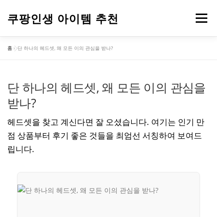
내
용
쿠팡인생 아이템 추천
메뉴
으
로
홈
»
단 하나의 헤드셋, 왜 모든 이의 관심을 받나?
바
건강
옷
뷰티
가전제품
도구
스포츠
로
가
기
단 하나의 헤드셋, 왜 모든 이의 관심을
컴퓨터
기타
받나?
헤드셋을 찾고 계신다면 잘 오셨습니다. 여기는 인기 만
점 상품부터 후기 좋은 것들을 최엄선 서칭하여 보여드
립니다.