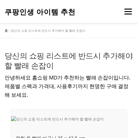
내
용
쿠팡인생 아이템 추천
메뉴
으
로
바
홈
»
당신의 쇼핑 리스트에 반드시 추가해야 할 빨래 손잡이
로
건강
옷
뷰티
가전제품
도구
스포츠
가
기
당신의 쇼핑 리스트에 반드시 추가해야
컴퓨터
기타
할 빨래 손잡이
안녕하세요 홈쇼핑 MD가 추천하는 빨래 손잡이입니다.
제품별 스펙과 가격대, 사용후기까지 현명한 구매 결정
해 보세요.
원형 옷 빨래 바구니 35 x 43.5 cm