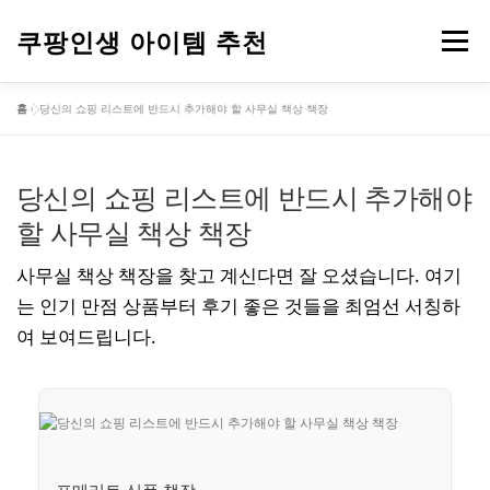
내
용
쿠팡인생 아이템 추천
메뉴
으
로
바
홈
»
당신의 쇼핑 리스트에 반드시 추가해야 할 사무실 책상 책장
로
건강
옷
뷰티
가전제품
도구
스포츠
가
기
당신의 쇼핑 리스트에 반드시 추가해야
컴퓨터
기타
할 사무실 책상 책장
사무실 책상 책장을 찾고 계신다면 잘 오셨습니다. 여기
는 인기 만점 상품부터 후기 좋은 것들을 최엄선 서칭하
여 보여드립니다.
포메리트 심플 책장