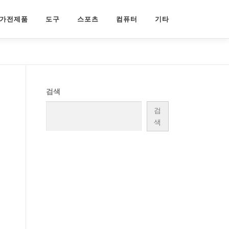
가전제품
도구
스포츠
컴퓨터
기타
검색
검
색