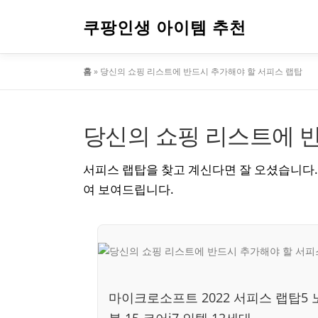
내
용
쿠팡인생 아이템 추천
으
로
홈
»
당신의 쇼핑 리스트에 반드시 추가해야 할 서피스 랩탑
바
로
가
기
당신의 쇼핑 리스트에 
서피스 랩탑을 찾고 계신다면 잘 오셨습니다.
여 보여드립니다.
마이크로소프트 2022 서피스 랩탑5 
북 15 코어i7 인텔 12세대