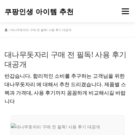
내
용
쿠팡인생 아이템 추천
메뉴
으
로
홈
»
대나무돗자리 구매 전 필독! 사용 후기 대공개
바
건강
옷
뷰티
가전제품
도구
스포츠
로
가
기
대나무돗자리 구매 전 필독! 사용 후기
컴퓨터
기타
대공개
반갑습니다. 합리적인 소비를 추구하는 고객님을 위한
대나무돗자리 에 대해서 추천 드리겠습니다. 제품별 스
펙과 가격대, 사용 후기까지 꼼꼼하게 비교해시길 바랍
니다