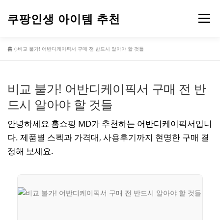
내
용
쿠팡인생 아이템 추천
메뉴
으
로
홈
»
비교 불가! 어반디케이픽서 구매 전 반드시 알아야 할 것들
바
건강
옷
뷰티
가전제품
도구
스포츠
로
가
기
비교 불가! 어반디케이픽서 구매 전 반
컴퓨터
기타
드시 알아야 할 것들
안녕하세요 홈쇼핑 MD가 추천하는 어반디케이픽서입니
다. 제품별 스펙과 가격대, 사용후기까지 현명한 구매 결
정해 보세요.