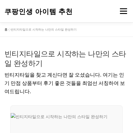
내
용
쿠팡인생 아이템 추천
메뉴
으
로
홈
»
빈티지타일으로 시작하는 나만의 스타일 완성하기
바
건강
옷
뷰티
가전제품
도구
스포츠
로
가
기
빈티지타일으로 시작하는 나만의 스타
컴퓨터
기타
일 완성하기
빈티지타일을 찾고 계신다면 잘 오셨습니다. 여기는 인
기 만점 상품부터 후기 좋은 것들을 최엄선 서칭하여 보
여드립니다.