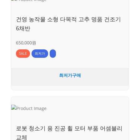
건영 농작물 소형 다목적 고추 명품 건조기
6채반
650,000원
SALE
최저가
최저가구매
로봇 청소기 용 진공 휠 모터 부품 어셈블리
교체