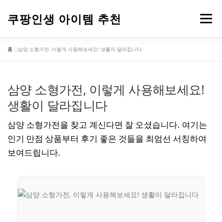
내
용
쿠팡인생 아이템 추천
메뉴
으
로
홈
»
삼양 소형가전, 이렇게 사용해보세요! 생활이 달라집니다
바
건강
옷
뷰티
가전제품
도구
스포츠
로
가
기
삼양 소형가전, 이렇게 사용해보세요!
컴퓨터
기타
생활이 달라집니다
삼양 소형가전을 찾고 계신다면 잘 오셨습니다. 여기는
인기 만점 상품부터 후기 좋은 것들을 최엄선 서칭하여
보여드립니다.