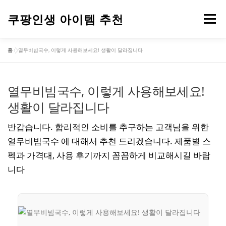
내
용
쿠팡인생 아이템 추천
메뉴
으
로
홈
»
열무비빔국수, 이렇게 사용해보세요! 생활이 달라집니다
바
건강
옷
뷰티
가전제품
도구
스포츠
로
가
기
열무비빔국수, 이렇게 사용해보세요!
컴퓨터
기타
생활이 달라집니다
반갑습니다. 합리적인 소비를 추구하는 고객님을 위한
열무비빔국수 에 대해서 추천 드리겠습니다. 제품별 스
펙과 가격대, 사용 후기까지 꼼꼼하게 비교해시길 바랍
니다