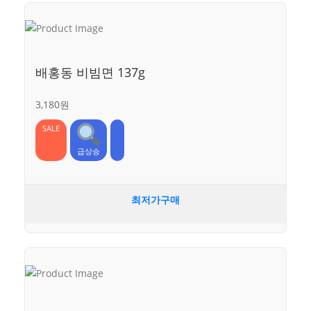
배홍동 비빔면 137g
3,180원
SALE
급상승
최저가구매