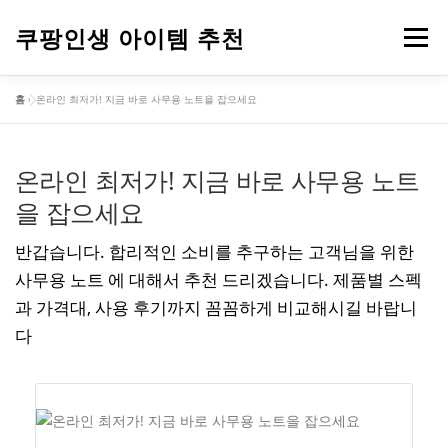
내
용
쿠팡인생 아이템 추천
메뉴
으
로
홈
»
온라인 최저가! 지금 바로 사무용 노트을 잡으세요
바
건강
옷
뷰티
가전제품
도구
스포츠
로
가
기
온라인 최저가! 지금 바로 사무용 노트
컴퓨터
기타
을 잡으세요
반갑습니다. 합리적인 소비를 추구하는 고객님을 위한
사무용 노트 에 대해서 추천 드리겠습니다. 제품별 스펙
과 가격대, 사용 후기까지 꼼꼼하게 비교해시길 바랍니
다