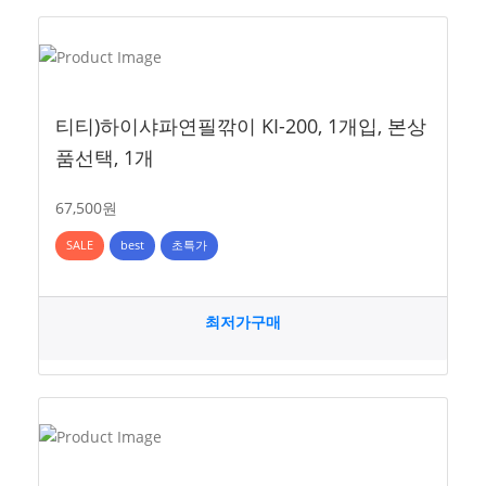
티티)하이샤파연필깎이 KI-200, 1개입, 본상
품선택, 1개
67,500원
SALE
best
초특가
최저가구매