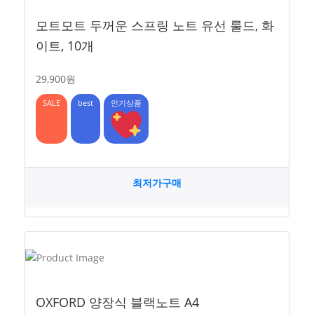
모트모트 두꺼운 스프링 노트 유선 룰드, 화
이트, 10개
29,900원
SALE
best
인기상품
최저가구매
OXFORD 양장식 블랙노트 A4