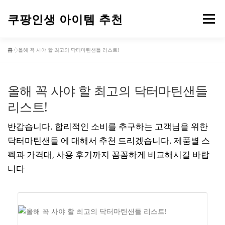
내
용
쿠팡인생 아이템 추천
메뉴
으
로
홈
»
올해 꼭 사야 할 최고의 닥터마틴샌들 리스트!
바
건강
옷
뷰티
가전제품
도구
스포츠
로
가
기
올해 꼭 사야 할 최고의 닥터마틴샌들
컴퓨터
기타
리스트!
반갑습니다. 합리적인 소비를 추구하는 고객님을 위한
닥터마틴샌들 에 대해서 추천 드리겠습니다. 제품별 스
펙과 가격대, 사용 후기까지 꼼꼼하게 비교해시길 바랍
니다