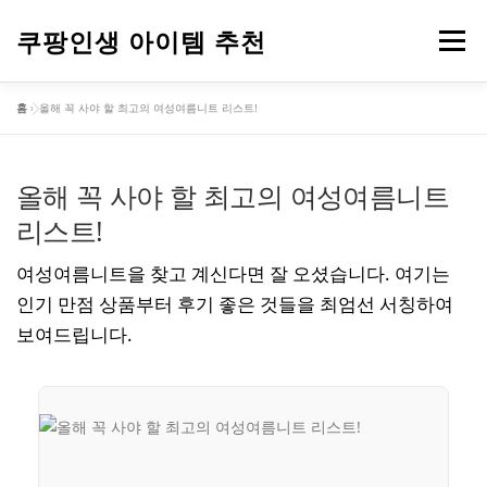
내
용
쿠팡인생 아이템 추천
메뉴
으
로
홈
»
올해 꼭 사야 할 최고의 여성여름니트 리스트!
바
건강
옷
뷰티
가전제품
도구
스포츠
로
가
기
올해 꼭 사야 할 최고의 여성여름니트
컴퓨터
기타
리스트!
여성여름니트을 찾고 계신다면 잘 오셨습니다. 여기는
인기 만점 상품부터 후기 좋은 것들을 최엄선 서칭하여
보여드립니다.