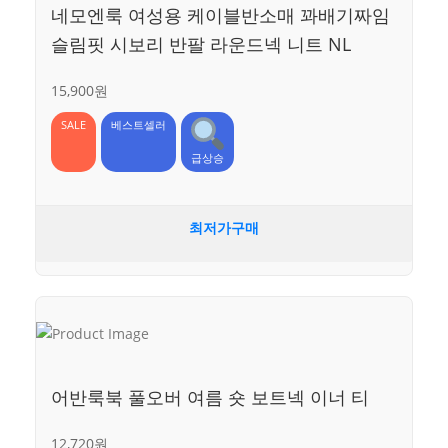
네모엔룩 여성용 케이블반소매 꽈배기짜임
슬림핏 시보리 반팔 라운드넥 니트 NL
15,900원
SALE
베스트셀러
급상승
최저가구매
어반룩북 풀오버 여름 숏 보트넥 이너 티
12,720원