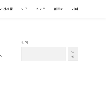
가전제품
도구
스포츠
컴퓨터
기타
검색
검
스
색