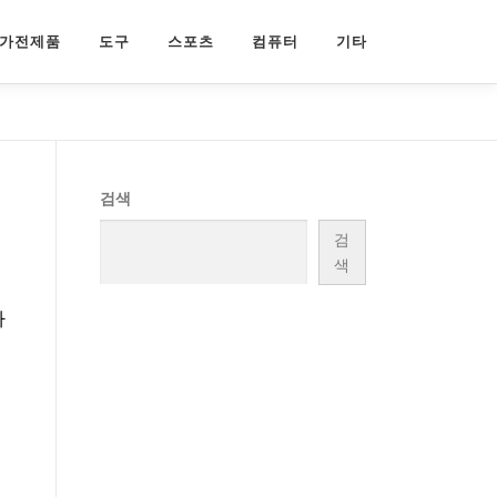
가전제품
도구
스포츠
컴퓨터
기타
검색
검
색
하