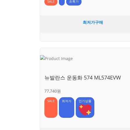
SALE
초특가
최저가구매
뉴발란스 운동화 574 ML574EVW
77,740원
SALE
최저가
인기상품