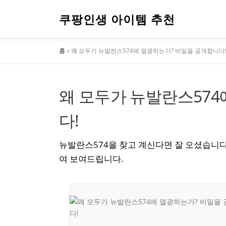
내
용
쿠팡인생 아이템 추천
으
로
홈
»
왜 모두가 뉴발란스574에 열광하는가? 비밀을 공개합니다
바
로
가
기
왜 모두가 뉴발란스574
다!
뉴발란스574을 찾고 계신다면 잘 오셨습니다
여 보여드립니다.