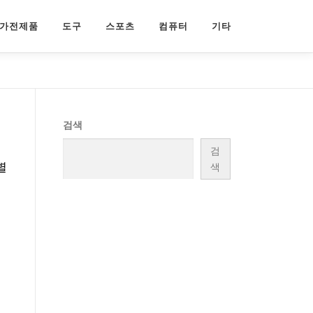
가전제품
도구
스포츠
컴퓨터
기타
검색
검
별
색