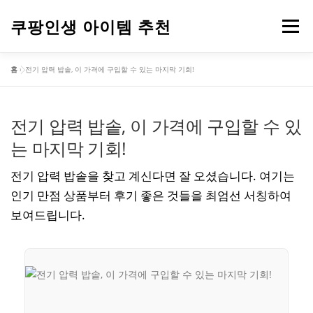
내
용
쿠팡인생 아이템 추천
메뉴
으
로
홈
»
전기 압력 밥솥, 이 가격에 구입할 수 있는 마지막 기회!
바
건강
옷
뷰티
가전제품
도구
스포츠
로
가
기
전기 압력 밥솥, 이 가격에 구입할 수 있
컴퓨터
기타
는 마지막 기회!
전기 압력 밥솥을 찾고 계신다면 잘 오셨습니다. 여기는
인기 만점 상품부터 후기 좋은 것들을 최엄선 서칭하여
보여드립니다.