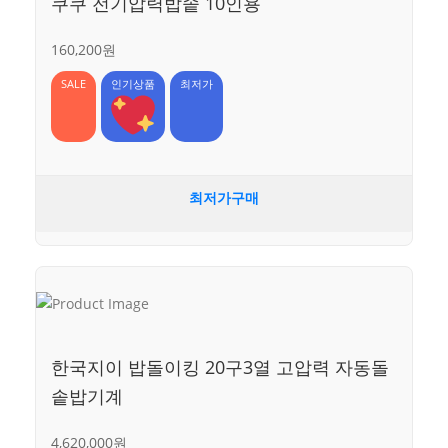
쿠쿠 전기압력밥솥 10인용
160,200원
SALE
인기상품
최저가
최저가구매
한국지이 밥돌이킹 20구3열 고압력 자동돌
솥밥기계
4,620,000원