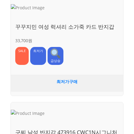
꾸꾸지민 여성 럭셔리 소가죽 카드 반지갑
33,700원
SALE
최저가
급상승
최저가구매
구찌 남성 반지갑 473916 CWC1N시그니처