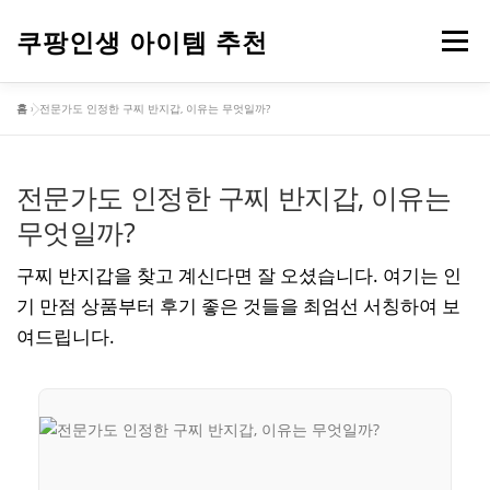
내
용
쿠팡인생 아이템 추천
메뉴
으
로
홈
»
전문가도 인정한 구찌 반지갑, 이유는 무엇일까?
바
건강
옷
뷰티
가전제품
도구
스포츠
로
가
기
전문가도 인정한 구찌 반지갑, 이유는
컴퓨터
기타
무엇일까?
구찌 반지갑을 찾고 계신다면 잘 오셨습니다. 여기는 인
기 만점 상품부터 후기 좋은 것들을 최엄선 서칭하여 보
여드립니다.