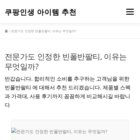
내
용
쿠팡인생 아이템 추천
메뉴
으
로
홈
»
전문가도 인정한 빈폴반팔티, 이유는 무엇일까?
바
건강
옷
뷰티
가전제품
도구
스포츠
로
가
기
전문가도 인정한 빈폴반팔티, 이유는
컴퓨터
기타
무엇일까?
반갑습니다. 합리적인 소비를 추구하는 고객님을 위한
빈폴반팔티 에 대해서 추천 드리겠습니다. 제품별 스펙
과 가격대, 사용 후기까지 꼼꼼하게 비교해시길 바랍니
다