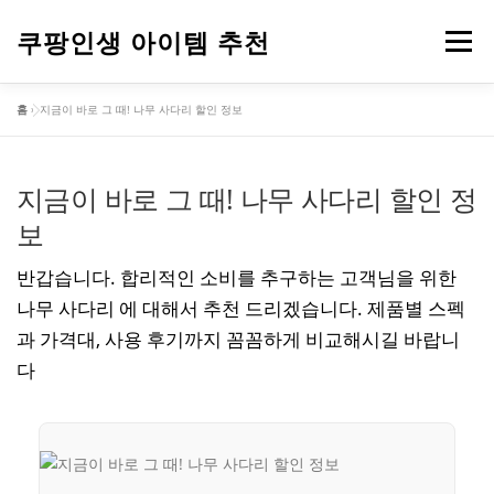
내
용
쿠팡인생 아이템 추천
메뉴
으
로
홈
»
지금이 바로 그 때! 나무 사다리 할인 정보
바
건강
옷
뷰티
가전제품
도구
스포츠
로
가
기
지금이 바로 그 때! 나무 사다리 할인 정
컴퓨터
기타
보
반갑습니다. 합리적인 소비를 추구하는 고객님을 위한
나무 사다리 에 대해서 추천 드리겠습니다. 제품별 스펙
과 가격대, 사용 후기까지 꼼꼼하게 비교해시길 바랍니
다