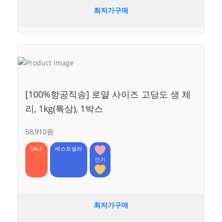
최저가구매
[100%항공직송] 로얄 사이즈 고당도 생 체
리, 1kg(특상), 1박스
58,910원
SALE
베스트셀러
인기
최저가구매