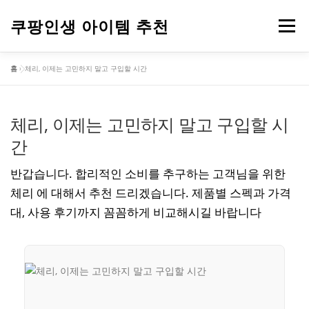
내
용
쿠팡인생 아이템 추천
메뉴
으
로
홈
»
체리, 이제는 고민하지 말고 구입할 시간
바
건강
옷
뷰티
가전제품
도구
스포츠
로
가
기
체리, 이제는 고민하지 말고 구입할 시
컴퓨터
기타
간
반갑습니다. 합리적인 소비를 추구하는 고객님을 위한
체리 에 대해서 추천 드리겠습니다. 제품별 스펙과 가격
대, 사용 후기까지 꼼꼼하게 비교해시길 바랍니다