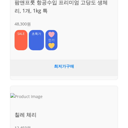
팜앤프룻 항공수입 프리미엄 고당도 생체
리, 1개, 1kg 특
48,300원
SALE
초특가
인기
최저가구매
칠레 체리
12,450원