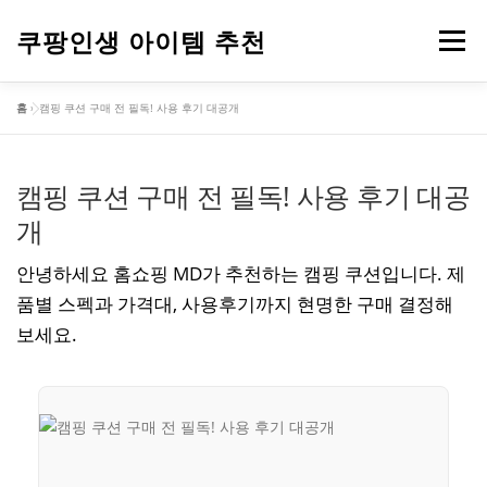
내
용
쿠팡인생 아이템 추천
메뉴
으
로
홈
»
캠핑 쿠션 구매 전 필독! 사용 후기 대공개
바
건강
옷
뷰티
가전제품
도구
스포츠
로
가
기
캠핑 쿠션 구매 전 필독! 사용 후기 대공
컴퓨터
기타
개
안녕하세요 홈쇼핑 MD가 추천하는 캠핑 쿠션입니다. 제
품별 스펙과 가격대, 사용후기까지 현명한 구매 결정해
보세요.