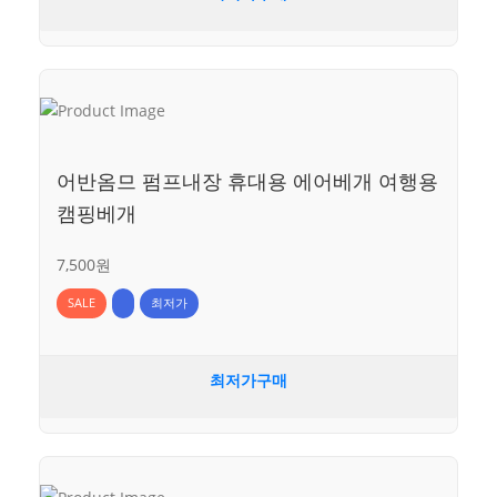
어반옴므 펌프내장 휴대용 에어베개 여행용
캠핑베개
7,500원
SALE
최저가
최저가구매