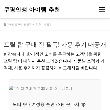
내
용
쿠팡인생 아이템 추천
메뉴
으
로
홈
»
프릴 탑 구매 전 필독! 사용 후기 대공개
바
건강
옷
뷰티
가전제품
도구
스포츠
로
가
기
프릴 탑 구매 전 필독! 사용 후기 대공개
컴퓨터
기타
반갑습니다. 합리적인 소비를 추구하는 고객님을 위한
프릴 탑 에 대해서 추천 드리겠습니다. 제품별 스펙과 가
격대, 사용 후기까지 꼼꼼하게 비교해시길 바랍니다
모띠마마 여성용 순면 스판 끈나시 4p