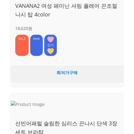
VANANA2 여성 페미닌 셔링 플레어 끈조절
나시 탑 4color
18,620원
SALE
best
인기
최저가구매
선빈어패럴 슬림한 심리스 끈나시 단색 3장
세트 브라탑