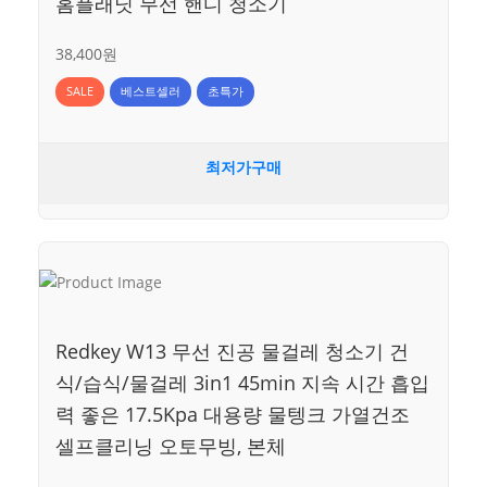
홈플래닛 무선 핸디 청소기
38,400원
SALE
베스트셀러
초특가
최저가구매
Redkey W13 무선 진공 물걸레 청소기 건
식/습식/물걸레 3in1 45min 지속 시간 흡입
력 좋은 17.5Kpa 대용량 물텡크 가열건조
셀프클리닝 오토무빙, 본체