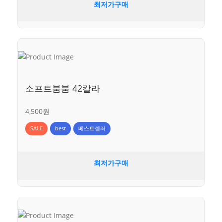
최저가구매
소프트붐붐 42칼라
4,500원
SALE
best
베스트셀러
최저가구매