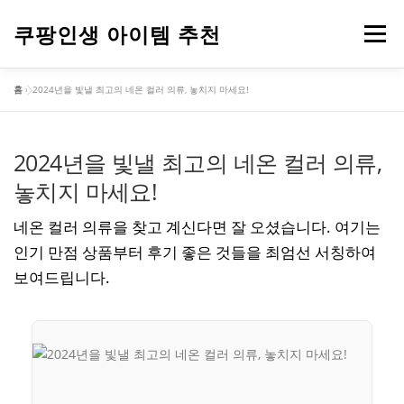
내
용
쿠팡인생 아이템 추천
메뉴
으
로
홈
»
2024년을 빛낼 최고의 네온 컬러 의류, 놓치지 마세요!
바
건강
옷
뷰티
가전제품
도구
스포츠
로
가
기
2024년을 빛낼 최고의 네온 컬러 의류,
컴퓨터
기타
놓치지 마세요!
네온 컬러 의류을 찾고 계신다면 잘 오셨습니다. 여기는
인기 만점 상품부터 후기 좋은 것들을 최엄선 서칭하여
보여드립니다.