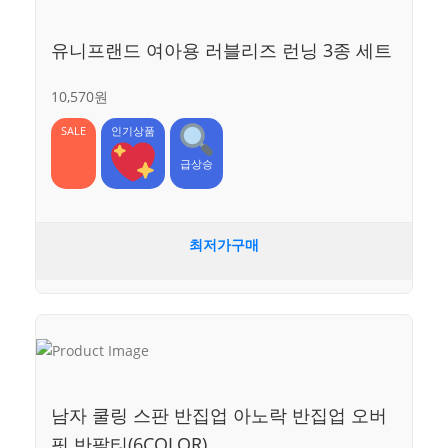
유니프랜드 여아용 러블리즈 런닝 3종 세트
10,570원
SALE
인기상품
급상승
최저가구매
남자 쿨링 스판 반집업 아노락 반집업 오버
핏 반팔티(6COLOR)